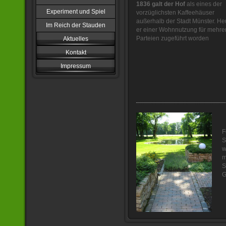
1836 galt der Hof
als eines der
Experiment und Spiel
vorzüglichsten Kaffeehäuser
außerhalb der Stadt Münster. Heu
Im Reich der Stauden
er einer Wohnnutzung für mehre
Parteien zugeführt worden
Aktuelles
Kontakt
Impressum
F
S
w
m
S
G