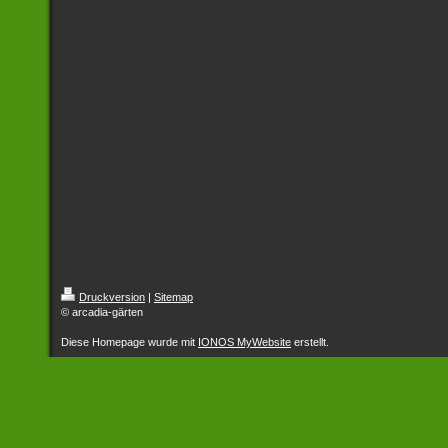
Druckversion
|
Sitemap
© arcadia-gärten
Diese Homepage wurde mit
IONOS MyWebsite
erstellt.