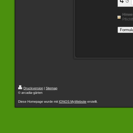
↺
Hinwe
Pflicht
Druckversion
|
Sitemap
© arcadia-gärten
Diese Homepage wurde mit
IONOS MyWebsite
erstellt.