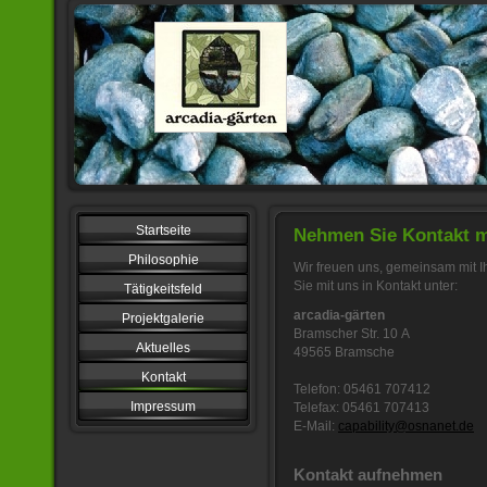
Startseite
Nehmen Sie Kontakt m
Philosophie
Wir freuen uns, gemeinsam mit Ih
Sie mit uns in Kontakt unter:
Tätigkeitsfeld
arcadia-gärten
Projektgalerie
Bramscher Str. 10 A
Aktuelles
49565 Bramsche
Kontakt
Telefon: 05461 707412
Impressum
Telefax: 05461 707413
E-Mail:
capability@osnanet.de
Kontakt aufnehmen